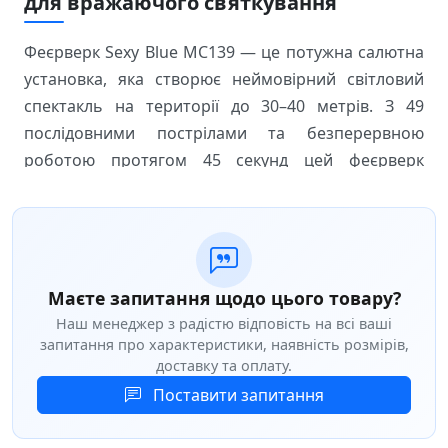
для вражаючого святкування
Феєрверк Sexy Blue MC139 — це потужна салютна
установка, яка створює неймовірний світловий
спектакль на території до 30–40 метрів. З 49
послідовними пострілами та безперервною
роботою протягом 45 секунд цей феєрверк
гарантує незабутні емоції під час святкування
Нового року, весілля чи корпоративного заходу.
Технічні характеристики
Маєте запитання щодо цього товару?
Кількість пострілів:
49 шт
Наш менеджер з радістю відповість на всі ваші
запитання про характеристики, наявність розмірів,
Калібр:
20 мм з дальністю вильоту 25–30 метрів
доставку та оплату.
Час роботи:
45 секунд безперервного
Поставити запитання
спектаклю
Конструкція:
прямострільна установка з