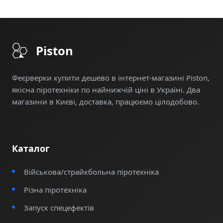
скористайтеся швидкою доставкою по всій
Україні. Феєрверк на 49 пострілів — ідеальний
вибір для незабутного святкування!
Piston
Феєрверки купити дешево в інтернет-магазині Piston,
якісна піротехніки по найнижчій ціні в Україні. Два
магазини в Києві, доставка, працюємо цілодобово.
Каталог
Військова/страйкбольна піротехніка
Різна піротехніка
Запуск спецефектів