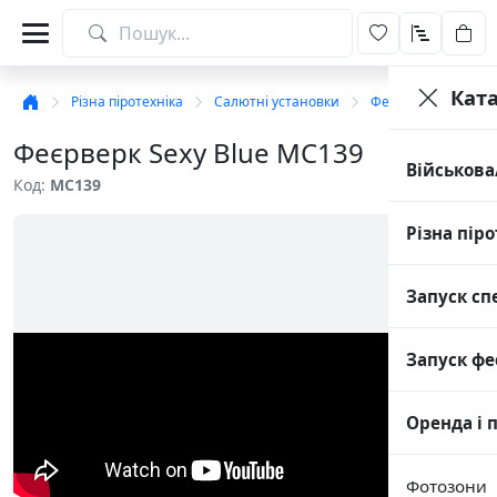
Кат
Різна піротехніка
Салютні установки
Феєрверки на 49-50
Феєрверк Sexy Blue MC139
Військова
Код:
MC139
Різна піро
Запуск сп
Запуск фе
Оренда і 
Фотозони