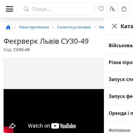
Кат
Різна піротехніка
Салютні установки
Феєрверки на 49-50
Феєрверк Львів СУ30-49
Військова
Код:
СУ30-49
Різна піро
Запуск сп
Запуск фе
Оренда і 
Фотозони