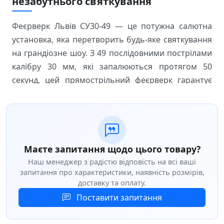
незабутнього святкування
Феєрверк Львів СУ30-49 — це потужна салютна
установка, яка перетворить будь-яке святкування
на грандіозне шоу. З 49 послідовними пострілами
калібру 30 мм, які запалюються протягом 50
секунд, цей прямострільний феєрверк гарантує
яскраве та динамічне небо над вашим святом.
Виробник ТМ Агенція свято позиціонує цей салют
як надійний вибір для професійних та
любительських піротехнічних шоу по всій Україні.
Маєте запитання щодо цього товару?
Наш менеджер з радістю відповість на всі ваші
Ключові характеристики салютної установки
запитання про характеристики, наявність розмірів,
Кількість пострілів:
доставку та оплату.
49 залпів для тривалого
феєрверку
Поставити запитання
Калібр:
30 мм з висотою вильоту 35–40 метрів