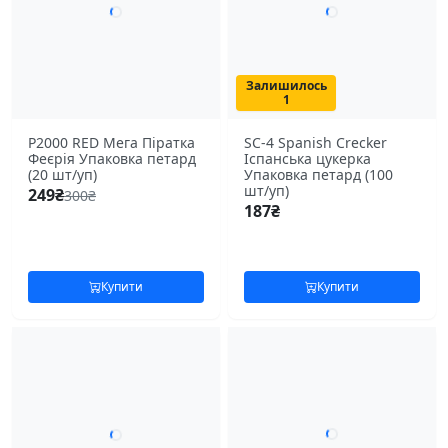
Залишилось
1
P2000 RED Мега Піратка
SC-4 Spanish Crecker
Феєрія Упаковка петард
Іспанська цукерка
(20 шт/уп)
Упаковка петард (100
шт/уп)
249
₴
300
₴
187
₴
Купити
Купити