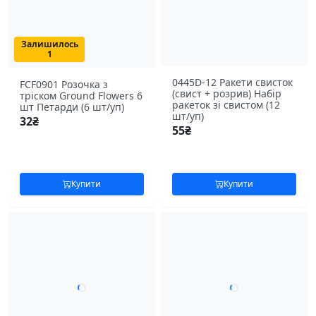
Залишилось
1
0445D-12 Ракети свисток
FCF0901 Розочка з
(свист + розрив) Набір
тріском Ground Flowers 6
ракеток зі свистом (12
шт Петарди (6 шт/уп)
шт/уп)
32
₴
55
₴
Купити
Купити