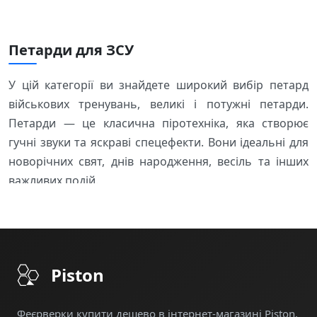
Петарди для ЗСУ
У цій категорії ви знайдете широкий вибір петард
військових тренувань, великі і потужні петарди.
Петарди — це класична піротехніка, яка створює
гучні звуки та яскраві спецефекти. Вони ідеальні для
новорічних свят, днів народження, весіль та інших
важливих подій.
Які петарди популярні серед покупців?
Покупці часто шукають петарди різних розмірів та
потужності. У нашому магазині ви знайдете:
Piston
Малі петарди
— компактні та безпечні, ідеальні
для дітей під наглядом дорослих
Феєрверки купити дешево в інтернет-магазині Piston,