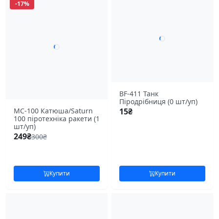
-17%
BF-411 Танк
Піродрібниця (0 шт/уп)
МС-100 Катюша/Saturn
15
₴
100 піротехніка ракети (1
шт/уп)
249
₴
300
₴
Купити
Купити