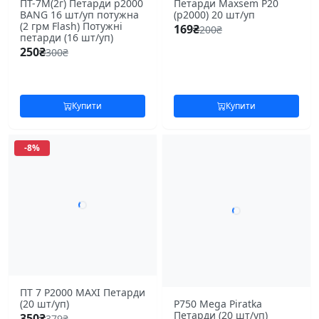
ПТ-7М(2г) Петарди p2000
Петарди Maxsem P20
BANG 16 шт/уп потужна
(p2000) 20 шт/уп
(2 грм Flash) Потужні
169
₴
200
₴
петарди (16 шт/уп)
250
₴
300
₴
Купити
Купити
-8%
ПТ 7 P2000 MAXI Петарди
P750 Mega Piratka
(20 шт/уп)
Петарди (20 шт/уп)
350
₴
379
₴