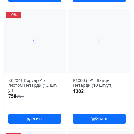
-0%
K0204F Корсар 4 з
P1000 (FP1) Banger
гнотом Петарди (12 шт/
Петарди (10 шт/уп)
уп)
120
₴
75
₴
75
₴
Купити
Купити