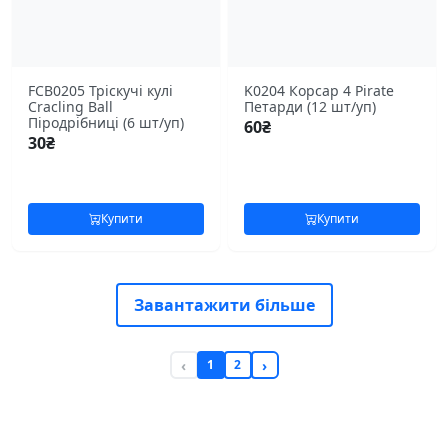
FCB0205 Тріскучі кулі
K0204 Корсар 4 Pirate
Cracling Ball
Петарди (12 шт/уп)
Піродрібниці (6 шт/уп)
60
₴
30
₴
Купити
Купити
Завантажити більше
1
2