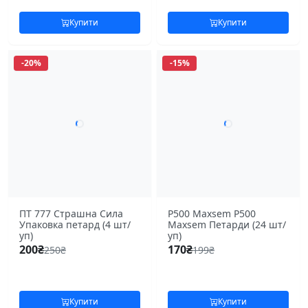
Купити
Купити
-20%
-15%
ПТ 777 Страшна Сила
P500 Maxsem P500
Упаковка петард (4 шт/
Maxsem Петарди (24 шт/
уп)
уп)
200
₴
170
₴
250
₴
199
₴
Купити
Купити