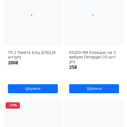
TR-2 Ракета Бліц БЛІЦ (6
K0203-3M Козацькі на 3
шт/уп)
вибухи Петарди (10 шт/
уп)
200
₴
25
₴
Купити
Купити
-17%