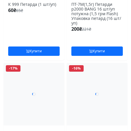
К 999 Петарда (1 шт/уп)
ПТ-7М(1,5г) Петарди
p2000 BANG 16 шт/уп
60
₴
65
₴
потужна (1,5 грм Flash)
Упаковка петард (16 шт/
уп)
200
₴
221
₴
Купити
Купити
-17%
-16%