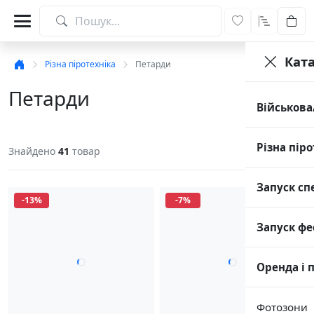
Кат
Різна піротехніка
Петарди
Петарди
Військова
Різна піро
Знайдено
41
товар
Запуск сп
-13%
-7%
Запуск фе
Оренда і 
Фотозони