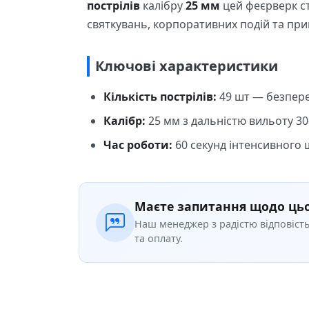
пострілів
калібру
25 мм
цей феєрверк ст
святкувань, корпоративних подій та прив
Ключові характеристики
Кількість пострілів:
49 шт — безпере
Калібр:
25 мм з дальністю вильоту 30
Час роботи:
60 секунд інтенсивного 
Тип:
Прямострільний феєрверк для м
Упаковка:
1 штука, розміри 23×23×18 
Маєте запитання щодо цьо
Наш менеджер з радістю відповість
Безпека та практичне викор
та оплату.
Феєрверк SU-53 розроблений з дотрима
40 метрів
від точки запуску до глядачів
локацію — від відкритого майданчика до 