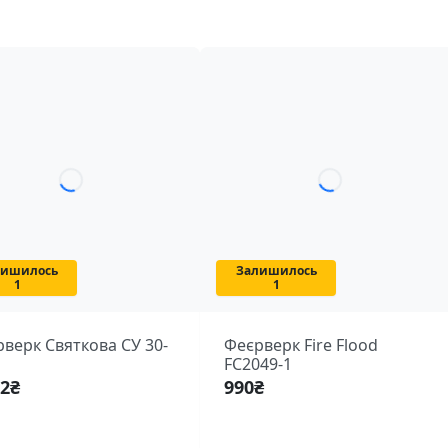
лишилось
Залишилось
1
1
верк Святкова СУ 30-
Феєрверк Fire Flood
FC2049-1
92
₴
990
₴