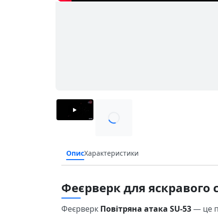
Опис
Характеристики
Феєрверк для яскравого 
Феєрверк
Повітряна атака SU-53
— це п