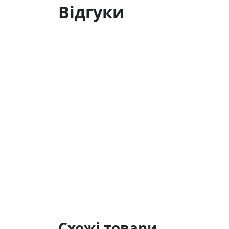
Відгуки
Чому обирають цей салют
Марка
Феєрверк
зарекомендувала себе я
передбачуваний результат, а довгий ча
інтернет-магазині Piston
— гарантуємо 
Замовляйте прямо зараз
Отримайте незабутнє святкування з фе
наявність у каталозі та оформіть замовл
Схожі товари