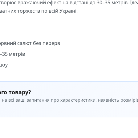
ворює вражаючий ефект на відстані до 30–35 метрів. Ід
атних торжеств по всій Україні.
рвний салют без перерв
–35 метрів
шоу
аксимальної видимості
см, вага 4,4 кг
го товару?
 на всі ваші запитання про характеристики, наявність розмірів
истання
нням стандартів безпеки. Для комфортного перегляду 
. Компактні габарити та мала вага дозволяють легко тран
дачної ділянки.