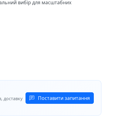
еальний вибір для масштабних
Поставити запитання
, доставку
дотримуйтесь
мінімальної відстані 30–
спортувати установку на будь-яку