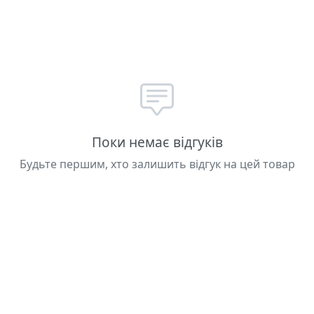
к надійний виробник піротехніки. Прямострільна констр
с горіння створює враження монументальності. Замовля
найнижчі ціни на піротехніку в Україні та швидку достав
Поки немає відгуків
єрверком
Повітряна атака SU-53
. Доступно з швидкою до
Будьте першим, хто залишить відгук на цей товар
ення на Piston сьогодні.