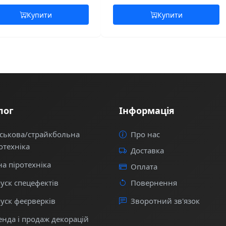
Купити
Купити
лог
Інформація
ськова/страйкбольна
Про нас
отехніка
Доставка
на піротехніка
Оплата
уск спецефектів
Повернення
уск феєрверків
Зворотний зв'язок
нда і продаж декорацій