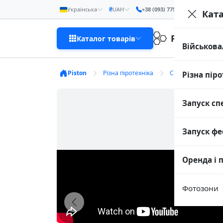
₴
Українська
UAH
+38 (093) 775-14-89
Кат
Piston
Каталог товарів
Військова
Piston
Різна піротехніка
Салютні установк
Різна піро
Запуск сп
Запуск фе
Оренда і 
Фотозони