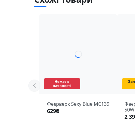
Немає в
За
наявності
Феєрверк Sexy Blue MC139
Феєр
50W
629
₴
2 3