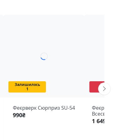
Залишилось
Немає в
1
наявності
Феєрверк Сюрприз SU-54
Феєрверк Блискучи
Всесвіт SB-21
990
₴
1 649
₴