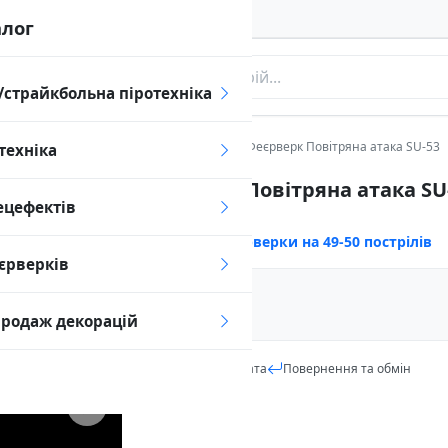
алог
/страйкбольна піротехніка
и
Феєрверки на 49-50 пострілів
Феєрверк Повітряна атака SU-53
техніка
Феєрверк Повітряна атака SU
ецефектів
Артикул:
SU-53
Категорія:
Феєрверки на 49-50 пострілів
єрверків
1 390
₴
продаж декорацій
В наявності
Доставка
Оплата
Повернення та обмін