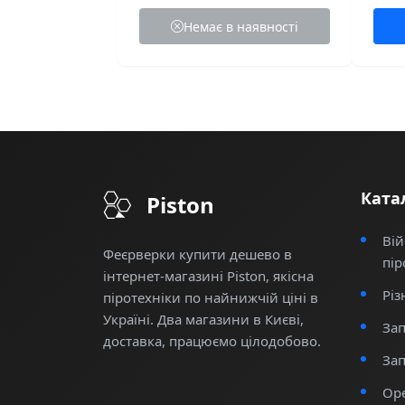
Немає в наявності
Ката
Piston
Вій
Феєрверки купити дешево в
пір
інтернет-магазині Piston, якісна
Різ
піротехніки по найнижчій ціні в
Україні. Два магазини в Києві,
Зап
доставка, працюємо цілодобово.
Зап
Оре