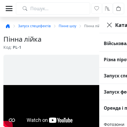
Кат
Запуск спецефектів
Пінне шоу
Пінна лійка
Пінна лійка
Військова
Код:
PL-1
Різна піро
Запуск сп
Запуск фе
Оренда і 
Фотозони