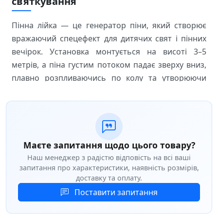
святкування
Пінна лійка — це генератор піни, який створює
вражаючий спецефект для дитячих свят і пінних
вечірок. Установка монтується на висоті 3–5
метрів, а піна густим потоком падає зверху вниз,
плавно розпливаючись по колу та утворюючи
товстий покрив товщиною 1,5–2 метри. Це
найбільш ефектний спосіб перетворити
святкування на незабутню подію, яка
запам'ятається всім гостям.
Маєте запитання щодо цього товару?
Наш менеджер з радістю відповість на всі ваші
Особливості та переваги
запитання про характеристики, наявність розмірів,
Безпечний матеріал
доставку та оплату.
— піноконцентрат
абсолютно гіпоалергійний і не роздражує очі,
Поставити запитання
нагадуючи звичайний мильний розчин