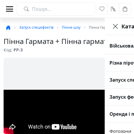
Кат
Запуск спецефектів
Пінне шоу
Пінна Гармата + Пінна г
Пінна Гармата + Пінна гармата
Військова
Код:
PP-3
Різна піро
Запуск сп
Запуск фе
Оренда і 
Фотозони