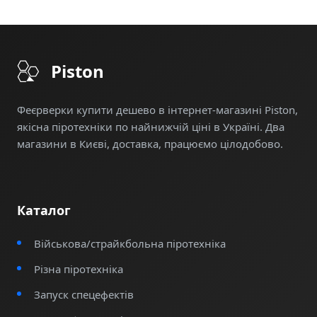
будівництв
Дитячих днів народження та шкільних
святкувань
Piston
Фестивалів, концертів та відкритих заходів
Будь-яких святкувань з групою від 50 осіб
Феєрверки купити дешево в інтернет-магазині Piston,
якісна піротехніки по найнижчій ціні в Україні. Два
магазини в Києві, доставка, працюємо цілодобово.
Замовляйте пінну гармату прямо зараз
та
подаруйте своїм гостям незабутнє шоу! Послуга
доступна по всій Україні з оперативною
доставкою та монтажем. Зв'яжіться з нами
Каталог
сьогодні, щоб зарезервувати дату вашого
Військова/страйкбольна піротехніка
святкування.
Різна піротехніка
Запуск спецефектів