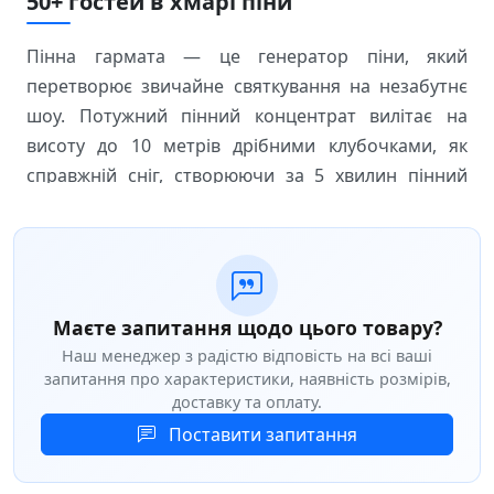
50+ гостей в хмарі піни
Пінна гармата — це генератор піни, який
перетворює звичайне святкування на незабутнє
шоу. Потужний пінний концентрат вилітає на
висоту до 10 метрів дрібними клубочками, як
справжній сніг, створюючи за 5 хвилин пінний
покрив товщиною 1,5–2 метри. Ідеальне рішення
для організації яскравої
пінної вечірки
на
великих корпоративах, дитячих святах та
фестивалях.
Маєте запитання щодо цього товару?
Наш менеджер з радістю відповість на всі ваші
Що входить у комплект
запитання про характеристики, наявність розмірів,
10 літрів пінного концентрату гіпоалергічного
доставку та оплату.
складу
Поставити запитання
2 бочки для води об'ємом 200–250 літрів