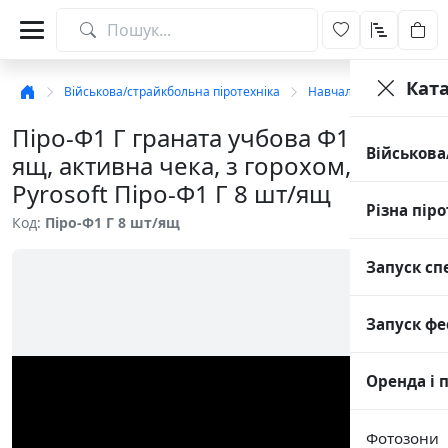
Кат
Військова/страйкбольна піротехніка
Навчальні гранати
Піро-Ф1 Г граната учбова Ф1, 8 шт/
Військова
ящ, активна чека, з горохом,
Pyrosoft Піро-Ф1 Г 8 шт/ящ
Різна піро
Код:
Піро-Ф1 Г 8 шт/ящ
Запуск сп
Запуск фе
Оренда і 
Фотозони