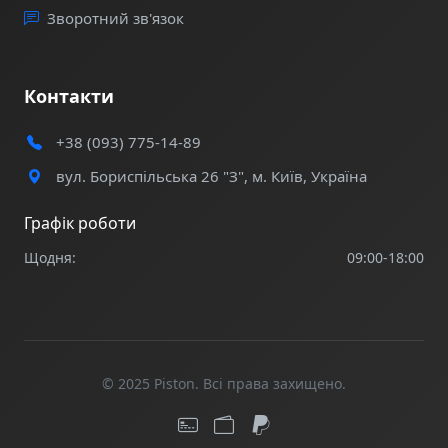
інструмент для тактичної підготовки з швидкою
Зворотний зв'язок
доставкою по Україні. Набір з 8 гранат готовий до
використання на вашому полігоні.
Контакти
+38 (093) 775-14-89
вул. Бориспільська 26 "З", м. Київ, Україна
Графік роботи
Щодня:
09:00-18:00
© 2025 Piston. Всі права захищено.