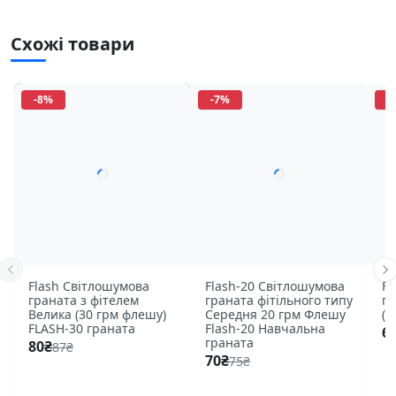
Затримка:
3,5–4,2 сек
Запобіжна скоба:
активна
Схожі товари
Маса:
140 г (±5%)
Клас піротехніки:
3
-8%
-7%
-
Кількість:
8 шт/ящик
Термін зберігання:
12 місяців
Походження:
виробництво України
Як використовувати навчальну гранату
Процес застосування інтуїтивний та безпечний
Flash Світлошумова
Flash-20 Світлошумова
Fl
при дотриманні техніки:
граната з фітелем
граната фітільного типу
гр
Велика (30 грм флешу)
Середня 20 грм Флешу
(1
FLASH-30 граната
Flash-20 Навчальна
6
Візьміть гранату правою рукою, притискаючи
граната
80
₴
87
₴
70
₴
важіль пальцями до корпусу
75
₴
Вказівним пальцем протягніть в кільце чеки та