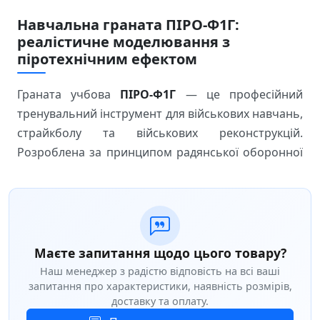
Навчальна граната ПІРО-Ф1Г:
реалістичне моделювання з
піротехнічним ефектом
Граната учбова
ПІРО-Ф1Г
— це професійний
тренувальний інструмент для військових навчань,
страйкболу та військових реконструкцій.
Розроблена за принципом радянської оборонної
гранати Ф1, вона забезпечує автентичне
моделювання бойових умов на спеціалізованих
полігонах. Набір включає
8 гранат у ящику
,
готових до використання на тактичних заходах.
Маєте запитання щодо цього товару?
Ключові особливості
Наш менеджер з радістю відповість на всі ваші
запитання про характеристики, наявність розмірів,
Активна чека для надійного управління та
доставку та оплату.
контролю