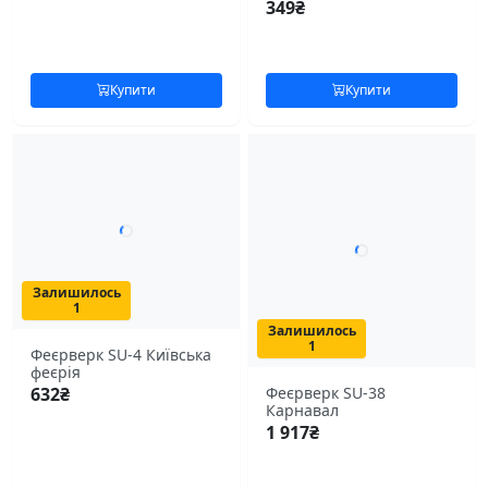
349
₴
Купити
Купити
Залишилось
1
Залишилось
1
Феєрверк SU-4 Київська
феєрія
Феєрверк SU-38
632
₴
Карнавал
1 917
₴