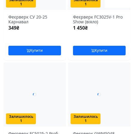
1
1
Феєрверк СУ 20-25
Феєрверк FC3025V-1 Pro
Карнавал
Show (віяло)
349
₴
1 450
₴
Купити
Купити
Залишилось
Залишилось
1
1
Феєрверк FC5025-2 Profi
Феєрверк GWM5048