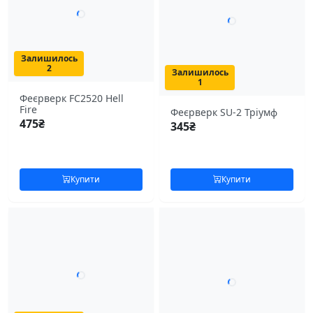
Залишилось
2
Залишилось
1
Феєрверк FC2520 Hell
Fire
Феєрверк SU-2 Тріумф
475
₴
345
₴
Купити
Купити