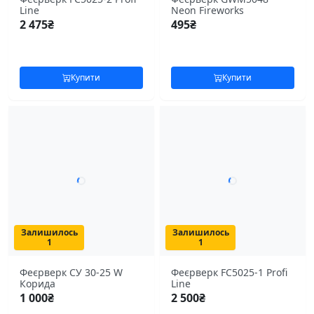
Line
Neon Fireworks
2 475
₴
495
₴
Купити
Купити
Залишилось
Залишилось
1
1
Феєрверк СУ 30-25 W
Феєрверк FC5025-1 Profi
Корида
Line
1 000
₴
2 500
₴