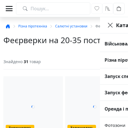
Кат
Різна піротехніка
Салютні установки
Феєрверки на 20-35
Феєрверки на 20-35 пострілів
Військова
Різна піро
Знайдено
31
товар
Запуск сп
Запуск фе
Оренда і 
Фотозони
Залишилось
Залишилось