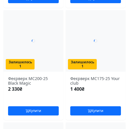
Залишилось
Залишилось
1
1
Феєрверк MC200-25
Феєрверк MC175-25 Your
Black Magic
club
2 330
₴
1 400
₴
Купити
Купити