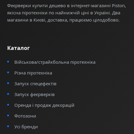
Феєрверки купити дешево в інтернет-магазині Piston,
Феєрверки та піротехнічні вироби
якісна піротехніки по найнижчій ціні в Україні. Два
Спеціалізована піротехніка для масштабних
магазини в Києві, доставка, працюємо цілодобово.
святкувань
Вибухові матеріали та піротехнічні засоби
Каталог
Навіщо потрібна якісна піротехніка
Найчастіше обирають цю категорію для святкування
Військова/страйкбольна піротехніка
важливих подій. Піротехніка що не виробляється
Різна піротехніка
відрізняється особливою якістю та надійністю. Вона
Запуск спецефектів
дозволяє створити справді вражаючий та безпечний
святковий дисплей.
Запуск феєрверків
Оренда і продаж декорацій
Як вибрати потрібну піротехніку
Фотозони
При виборі важливо звернути увагу на:
Усі бренди
Призначення
– для особистого святкування чи