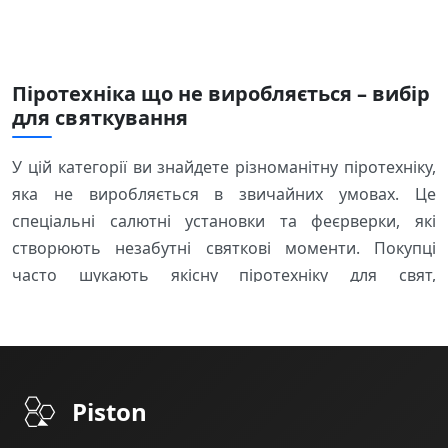
Піротехніка що не виробляється – вибір
для святкування
У цій категорії ви знайдете різноманітну піротехніку,
яка не виробляється в звичайних умовах. Це
спеціальні салютні установки та феєрверки, які
створюють незабутні святкові моменти. Покупці
часто шукають якісну піротехніку для свят,
святкувань та особливих подій.
Що входить до категорії
У нас представлені:
Piston
Салютні установки різних розмірів та потужності