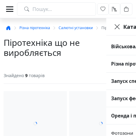
Кат
Різна піротехніка
Салютні установки
Піротехніка що не
Піротехніка що не
Військова
виробляється
Різна піро
Знайдено
9
товарів
Запуск сп
Запуск фе
Оренда і 
Фотозони